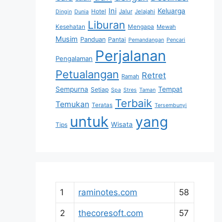
Ini
Keluarga
Hotel
Jalur
Jelajahi
Dingin
Dunia
Liburan
Kesehatan
Mengapa
Mewah
Musim
Panduan
Pantai
Pemandangan
Pencari
Perjalanan
Pengalaman
Petualangan
Retret
Ramah
Sempurna
Tempat
Setiap
Spa
Stres
Taman
Terbaik
Temukan
Teratas
Tersembunyi
untuk
yang
Wisata
Tips
1
raminotes.com
58
2
thecoresoft.com
57