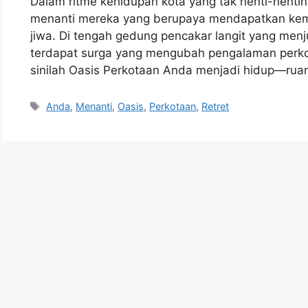
Dalam ritme kehidupan kota yang tak henti-henti
menanti mereka yang berupaya mendapatkan ke
jiwa. Di tengah gedung pencakar langit yang menj
terdapat surga yang mengubah pengalaman perkot
sinilah Oasis Perkotaan Anda menjadi hidup—rua
Tags
Anda
,
Menanti
,
Oasis
,
Perkotaan
,
Retret