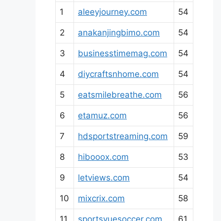
1
aleeyjourney.com
54
2
anakanjingbimo.com
54
3
businesstimemag.com
54
4
diycraftsnhome.com
54
5
eatsmilebreathe.com
56
6
etamuz.com
56
7
hdsportstreaming.com
59
8
hibooox.com
53
9
letviews.com
54
10
mixcrix.com
58
11
sportsvuesoccer.com
61