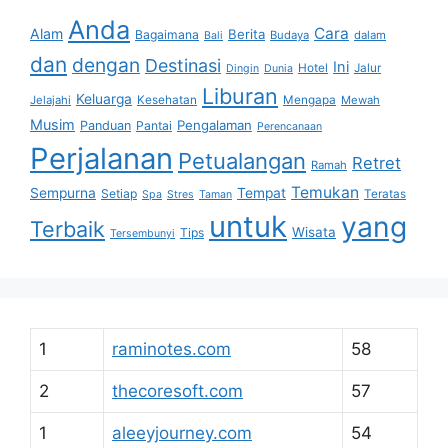
Anda
Cara
Alam
Berita
Bagaimana
Budaya
dalam
Bali
dan
dengan
Destinasi
Ini
Hotel
Jalur
Dingin
Dunia
Liburan
Keluarga
Jelajahi
Kesehatan
Mengapa
Mewah
Musim
Pengalaman
Panduan
Pantai
Perencanaan
Perjalanan
Petualangan
Retret
Ramah
Temukan
Sempurna
Tempat
Setiap
Teratas
Spa
Stres
Taman
untuk
yang
Terbaik
Wisata
Tips
Tersembunyi
1
raminotes.com
58
2
thecoresoft.com
57
1
aleeyjourney.com
54