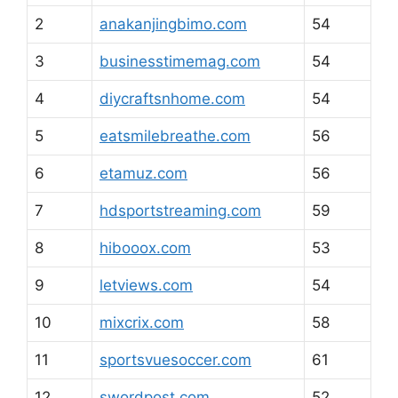
2
anakanjingbimo.com
54
3
businesstimemag.com
54
4
diycraftsnhome.com
54
5
eatsmilebreathe.com
56
6
etamuz.com
56
7
hdsportstreaming.com
59
8
hibooox.com
53
9
letviews.com
54
10
mixcrix.com
58
11
sportsvuesoccer.com
61
12
swordpost.com
52