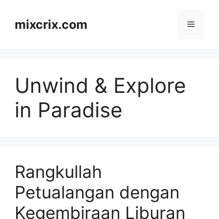
Skip
to
mixcrix.com
Menu
content
Unwind & Explore
in Paradise
Rangkullah
Petualangan dengan
Kegembiraan Liburan