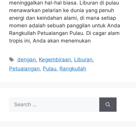
meninggalkan hal-hal biasa. Liburan di pulau
menawarkan pelarian ke dunia yang penuh
energi dan keindahan alami, di mana setiap
momen adalah sebuah panggilan untuk Anda
Rangkullah Petualangan Pulau. Di cagar alam
tropis ini, Anda akan menemukan
Tags
dengan
,
Kegembiraan
,
Liburan
,
Petualangan
,
Pulau
,
Rangkullah
Search
for: