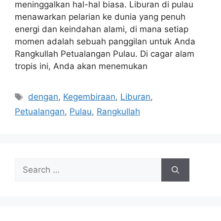
meninggalkan hal-hal biasa. Liburan di pulau
menawarkan pelarian ke dunia yang penuh
energi dan keindahan alami, di mana setiap
momen adalah sebuah panggilan untuk Anda
Rangkullah Petualangan Pulau. Di cagar alam
tropis ini, Anda akan menemukan
Tags
dengan
,
Kegembiraan
,
Liburan
,
Petualangan
,
Pulau
,
Rangkullah
Search
for: