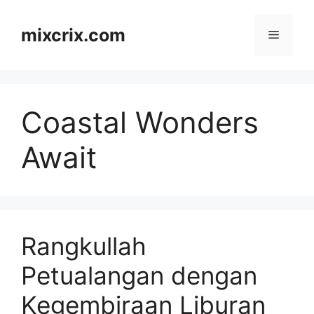
Skip
to
mixcrix.com
Menu
content
Coastal Wonders
Await
Rangkullah
Petualangan dengan
Kegembiraan Liburan