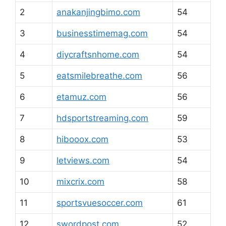
2
anakanjingbimo.com
54
3
businesstimemag.com
54
4
diycraftsnhome.com
54
5
eatsmilebreathe.com
56
6
etamuz.com
56
7
hdsportstreaming.com
59
8
hibooox.com
53
9
letviews.com
54
10
mixcrix.com
58
11
sportsvuesoccer.com
61
12
swordpost.com
52