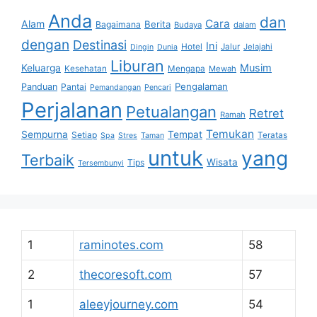
Anda
dan
Cara
Alam
Berita
Bagaimana
Budaya
dalam
dengan
Destinasi
Ini
Hotel
Jalur
Jelajahi
Dingin
Dunia
Liburan
Musim
Keluarga
Kesehatan
Mengapa
Mewah
Pengalaman
Panduan
Pantai
Pemandangan
Pencari
Perjalanan
Petualangan
Retret
Ramah
Temukan
Sempurna
Tempat
Setiap
Teratas
Spa
Stres
Taman
untuk
yang
Terbaik
Wisata
Tips
Tersembunyi
1
raminotes.com
58
2
thecoresoft.com
57
1
aleeyjourney.com
54